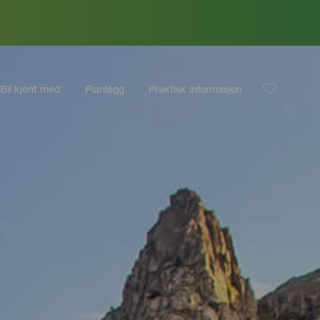
Bli kjent med
Planlegg
Praktisk informasjon