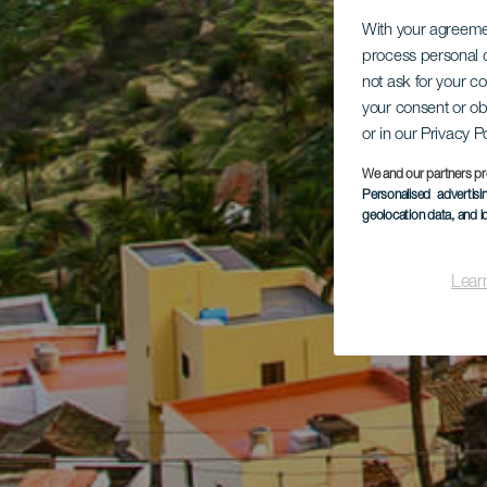
With your agreem
process personal d
not ask for your c
your consent or ob
or in our Privacy P
We and our partners pr
Personalised advertis
geolocation data, and i
Lear