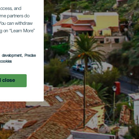
 access, and
Some partners do
. You can withdraw
ing on “Learn More”
s development
, Precise
l cookies
 close