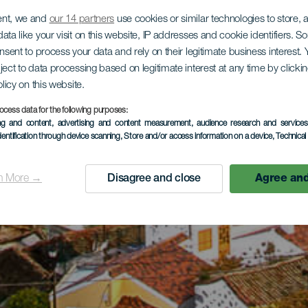
ent, we and
our 14 partners
use cookies or similar technologies to store,
ata like your visit on this website, IP addresses and cookie identifiers. 
onsent to process your data and rely on their legitimate business interest
ject to data processing based on legitimate interest at any time by click
olicy on this website.
ocess data for the following purposes:
ing and content, advertising and content measurement, audience research and service
dentification through device scanning
, Store and/or access information on a device
, Technica
n More →
Disagree and close
Agree and