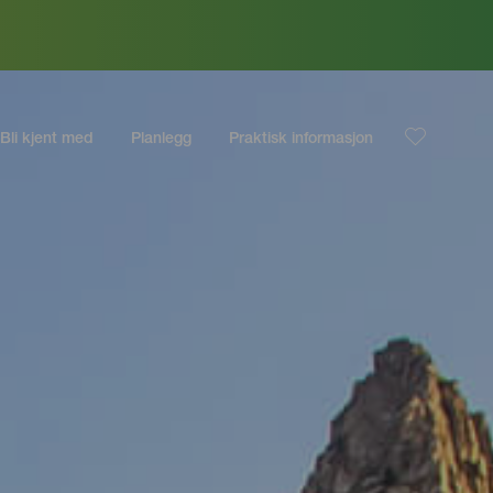
Bli kjent med
Planlegg
Praktisk informasjon