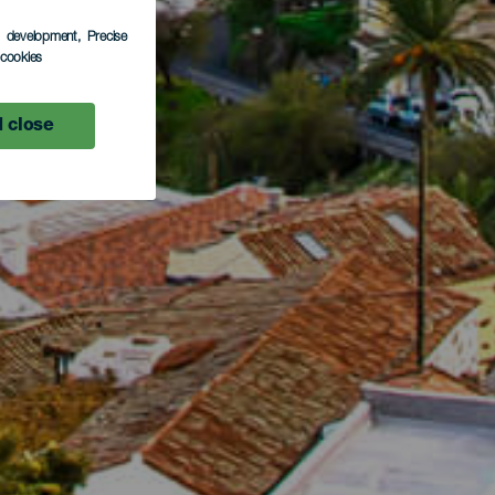
s development
, Precise
l cookies
 close