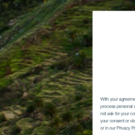
With your agreem
process personal d
not ask for your c
your consent or ob
or in our Privacy P