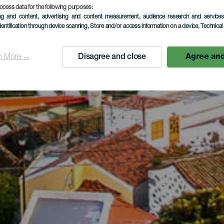
ocess data for the following purposes:
ing and content, advertising and content measurement, audience research and service
dentification through device scanning
, Store and/or access information on a device
, Technica
n More →
Disagree and close
Agree and