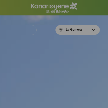
Menú
La Gomera
navigation
La
Gomera