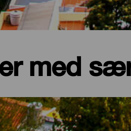
er med sæ
omera