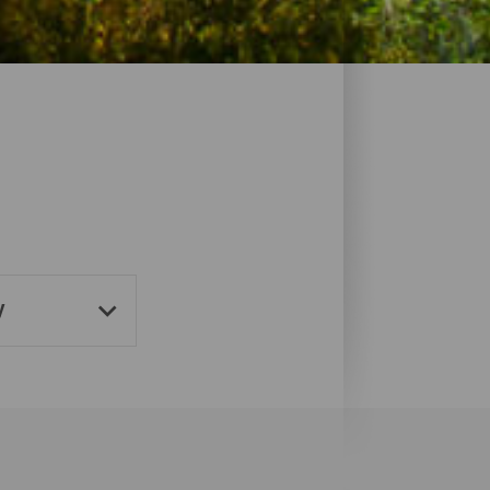
disjonell og landlig arkitektur og