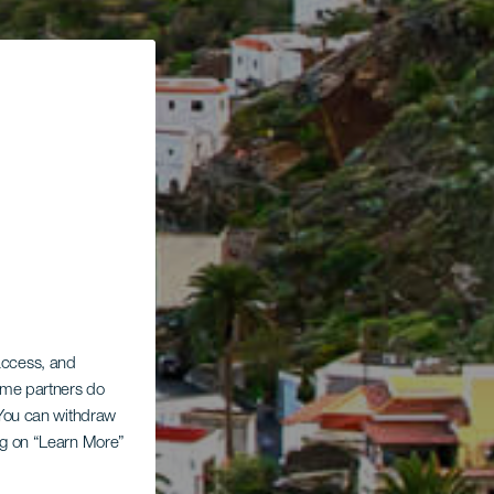
 access, and
Some partners do
. You can withdraw
ing on “Learn More”