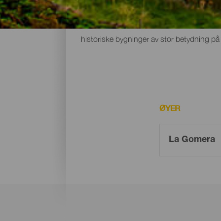
La Gomera er full av sjarmerende steder – 
historiske bygninger av stor betydning p
ØYER