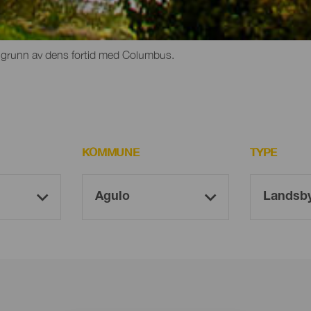
pittoreske grender mellom raviner midt i naturen, landsbyer med tra
å grunn av dens fortid med Columbus.
KOMMUNE
TYPE