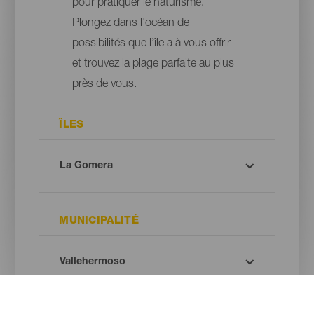
pour pratiquer le naturisme.
Plongez dans l'océan de
possibilités que l’île a à vous offrir
et trouvez la plage parfaite au plus
près de vous.
ÎLES
MUNICIPALITÉ