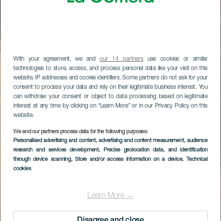
With your agreement, we and
our 14 partners
use cookies or similar
technologies to store, access, and process personal data like your visit on this
website, IP addresses and cookie identifiers. Some partners do not ask for your
consent to process your data and rely on their legitimate business interest. You
can withdraw your consent or object to data processing based on legitimate
interest at any time by clicking on “Learn More” or in our Privacy Policy on this
website.
We and our partners process data for the following purposes:
Personalised advertising and content, advertising and content measurement, audience
research and services development
, Precise geolocation data, and identification
through device scanning
, Store and/or access information on a device
, Technical
cookies
Learn More →
Disagree and close