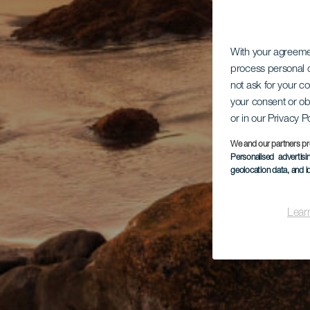
With your agreem
process personal d
not ask for your c
your consent or ob
or in our Privacy P
We and our partners pr
Personalised advertis
geolocation data, and i
Lear