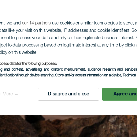
ent, we and
our 14 partners
use cookies or similar technologies to store,
ata like your visit on this website, IP addresses and cookie identifiers. 
onsent to process your data and rely on their legitimate business interest
ject to data processing based on legitimate interest at any time by click
olicy on this website.
ocess data for the following purposes:
ing and content, advertising and content measurement, audience research and service
dentification through device scanning
, Store and/or access information on a device
, Technica
n More →
Disagree and close
Agree and