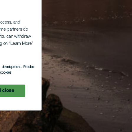
 access, and
Some partners do
. You can withdraw
ing on “Learn More”
s development
, Precise
l cookies
 close