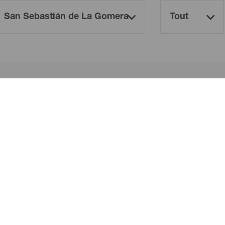
Oh! There is no results ...
Try again, you will surely find something you like