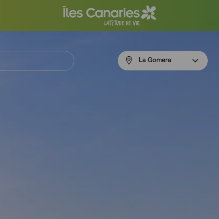
Menú
La Gomera
navigation
La
Gomera