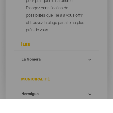
pour pratiquer le naturisme.
Plongez dans l'océan de
possibilités que l’île a à vous offrir
et trouvez la plage parfaite au plus
près de vous.
ÎLES
MUNICIPALITÉ