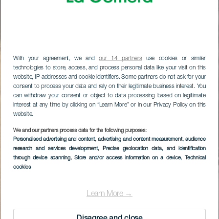
With your agreement, we and
our 14 partners
use cookies or similar
technologies to store, access, and process personal data like your visit on this
website, IP addresses and cookie identifiers. Some partners do not ask for your
consent to process your data and rely on their legitimate business interest. You
can withdraw your consent or object to data processing based on legitimate
interest at any time by clicking on “Learn More” or in our Privacy Policy on this
website.
We and our partners process data for the following purposes:
Personalised advertising and content, advertising and content measurement, audience
research and services development
, Precise geolocation data, and identification
through device scanning
, Store and/or access information on a device
, Technical
cookies
Learn More →
Disagree and close