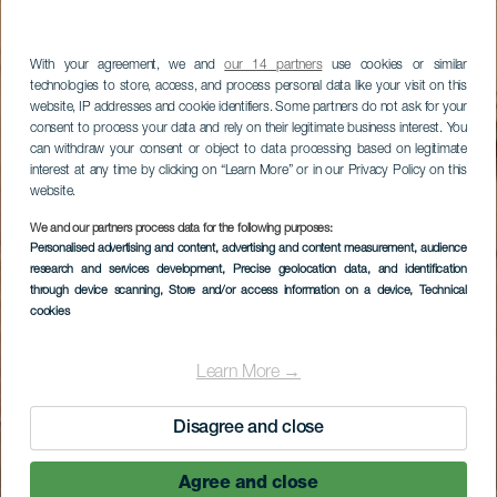
With your agreement, we and
our 14 partners
use cookies or similar
technologies to store, access, and process personal data like your visit on this
website, IP addresses and cookie identifiers. Some partners do not ask for your
consent to process your data and rely on their legitimate business interest. You
can withdraw your consent or object to data processing based on legitimate
interest at any time by clicking on “Learn More” or in our Privacy Policy on this
website.
We and our partners process data for the following purposes:
Personalised advertising and content, advertising and content measurement, audience
research and services development
, Precise geolocation data, and identification
through device scanning
, Store and/or access information on a device
, Technical
cookies
Learn More →
Disagree and close
Agree and close