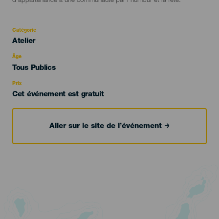
d'appartenance à une communauté par l'humour et la fête.
Catégorie
Categoría
Atelier
del
evento
Âge
Edad
Tous Publics
Recomendada
Prix
Cet événement est gratuit
Aller sur le site de l’événement