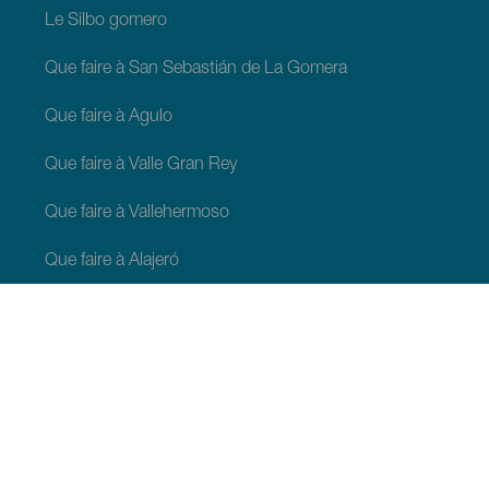
Le Silbo gomero
Que faire à San Sebastián de La Gomera
Que faire à Agulo
Que faire à Valle Gran Rey
Que faire à Vallehermoso
Que faire à Alajeró
Que faire à Hermigua
À VOIR ET À FAIRE