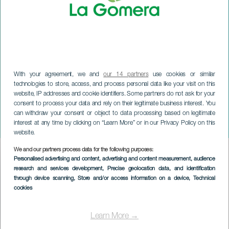
With your agreement, we and
our 14 partners
use cookies or similar
technologies to store, access, and process personal data like your visit on this
website, IP addresses and cookie identifiers. Some partners do not ask for your
LA GOMERA
consent to process your data and rely on their legitimate business interest. You
Concierto de Ainhoa
can withdraw your consent or object to data processing based on legitimate
interest at any time by clicking on “Learn More” or in our Privacy Policy on this
Arteta
website.
We and our partners process data for the following purposes:
Imagen
Personalised advertising and content, advertising and content measurement, audience
Listado
research and services development
, Precise geolocation data, and identification
through device scanning
, Store and/or access information on a device
, Technical
cookies
Learn More →