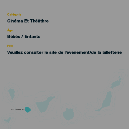
Catégorie
Categoría
Cinéma Et Théâthre
del
evento
Âge
Edad
Bébés / Enfants
Recomendada
Prix
Veuillez consulter le site de l'événement/de la billetterie
LA GOMERA