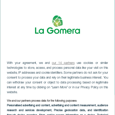
With your agreement, we and
our 14 partners
use cookies or similar
technologies to store, access, and process personal data like your visit on this
website, IP addresses and cookie identifiers. Some partners do not ask for your
consent to process your data and rely on their legitimate business interest. You
can withdraw your consent or object to data processing based on legitimate
LA GOMERA
interest at any time by clicking on “Learn More” or in our Privacy Policy on this
Cirque de marionnettes TV
website.
We and our partners process data for the following purposes:
Imagen
Personalised advertising and content, advertising and content measurement, audience
Listado
research and services development
, Precise geolocation data, and identification