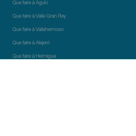
Que faire à Agulo
Que faire à Valle Gran Rey
Que faire à Vallehermoso
Que faire à Alajeró
Que faire à Hermigua
À VOIR ET À FAIRE
Lieux de charme de La Gomera
Sentiers de La Gomera
Plages de La Gomera