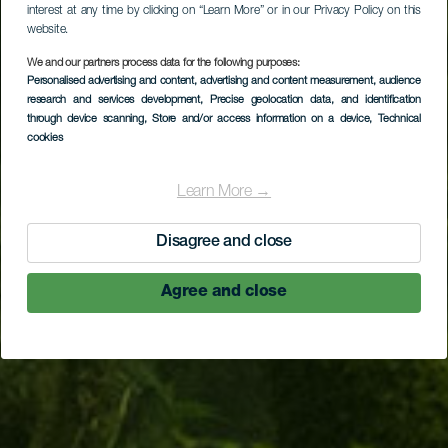
interest at any time by clicking on “Learn More” or in our Privacy Policy on this
website.
We and our partners process data for the following purposes:
Personalised advertising and content, advertising and content measurement, audience
research and services development
, Precise geolocation data, and identification
through device scanning
, Store and/or access information on a device
, Technical
cookies
Learn More →
Disagree and close
Agree and close