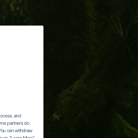
 access, and
Some partners do
. You can withdraw