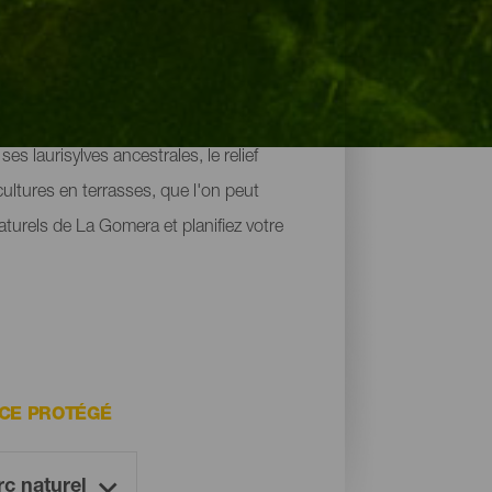
rande partie de son charme. Environ
s laurisylves ancestrales, le relief
cultures en terrasses, que l'on peut
urels de La Gomera et planifiez votre
CE PROTÉGÉ