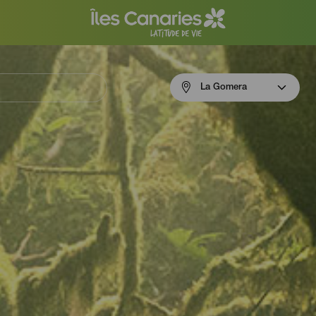
Menú
La Gomera
navigation
La
Gomera