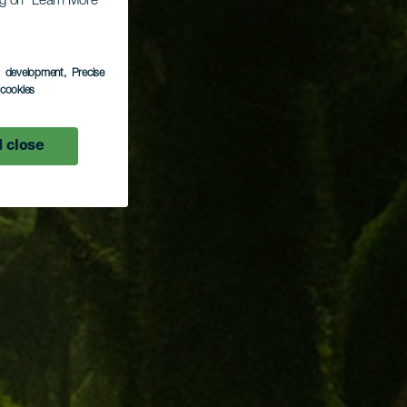
ing on “Learn More”
s development
, Precise
l cookies
 close