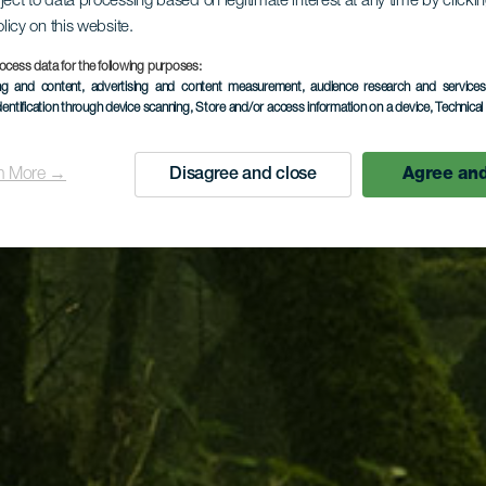
ject to data processing based on legitimate interest at any time by click
olicy on this website.
ocess data for the following purposes:
ing and content, advertising and content measurement, audience research and service
dentification through device scanning
, Store and/or access information on a device
, Technica
n More →
Disagree and close
Agree and