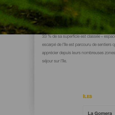
Les espaces naturels de
Reconnue Réserve de biosphère par l’UNE
33 % de sa superficie est classée « espace 
escarpé de l’île est parcouru de sentiers 
apprécier depuis leurs nombreuses zones 
séjour sur l’île.
ÎLES