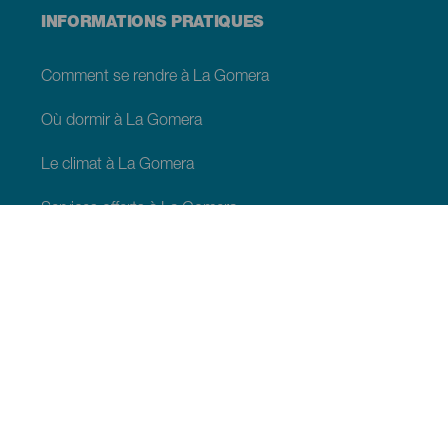
INFORMATIONS PRATIQUES
Comment se rendre à La Gomera
Où dormir à La Gomera
Le climat à La Gomera
Services offerts à La Gomera
Se déplacer sur La Gomera
Shopping à La Gomera
Webcams de La Gomera
Bonnes pratiques environnementales