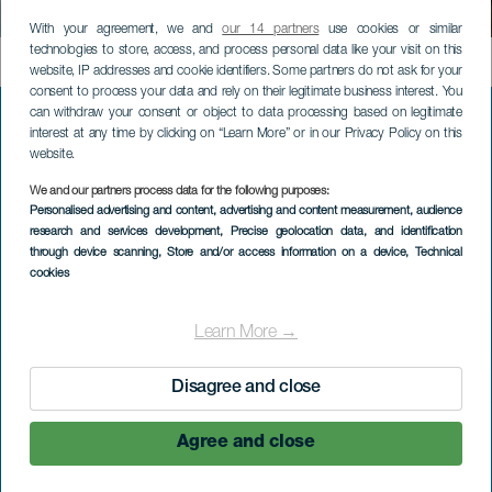
Les murs d'eau
With your agreement, we and
our 14 partners
use cookies or similar
technologies to store, access, and process personal data like your visit on this
Contenido
website, IP addresses and cookie identifiers. Some partners do not ask for your
consent to process your data and rely on their legitimate business interest. You
can withdraw your consent or object to data processing based on legitimate
interest at any time by clicking on “Learn More” or in our Privacy Policy on this
website.
Menú
VISITEZ LA GOMERA
footer
We and our partners process data for the following purposes:
La
Personalised advertising and content, advertising and content measurement, audience
Nature à La Gomera
research and services development
, Precise geolocation data, and identification
Gomera
through device scanning
, Store and/or access information on a device
, Technical
Bien-être à La Gomera
cookies
Identité de La Gomera
Learn More →
Gastronomie à La Gomera
Disagree and close
Tourisme actif à La Gomera
Agree and close
Le Silbo gomero