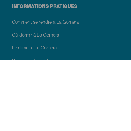
INFORMATIONS PRATIQUES
Comment se rendre à La Gomera
Où dormir à La Gomera
Le climat à La Gomera
Services offerts à La Gomera
Se déplacer sur La Gomera
Shopping à La Gomera
Webcams de La Gomera
Bonnes pratiques environnementales