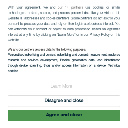
Les chemins de l'eau
With your agreement, we and
our 14 partners
use cookies or similar
technologies to store, access, and process personal data like your visit on this
Contenido
website, IP addresses and cookie identifiers. Some partners do not ask for your
consent to process your data and rely on their legitimate business interest. You
can withdraw your consent or object to data processing based on legitimate
interest at any time by clicking on “Learn More” or in our Privacy Policy on this
website.
Menú
VISITEZ LA GOMERA
footer
We and our partners process data for the following purposes:
La
Personalised advertising and content, advertising and content measurement, audience
Nature à La Gomera
research and services development
, Precise geolocation data, and identification
Gomera
through device scanning
, Store and/or access information on a device
, Technical
Bien-être à La Gomera
cookies
Identité de La Gomera
Learn More →
Gastronomie à La Gomera
Disagree and close
Tourisme actif à La Gomera
Agree and close
Le Silbo gomero