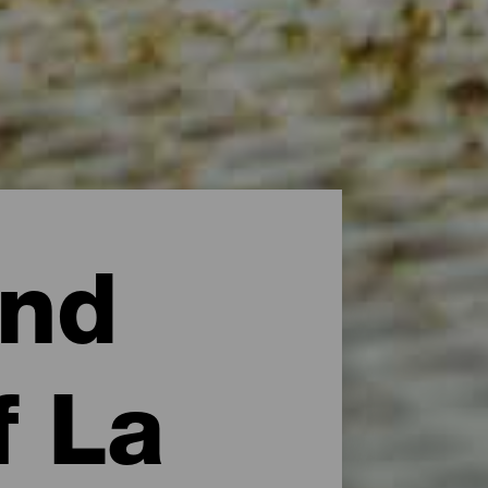
und
f La