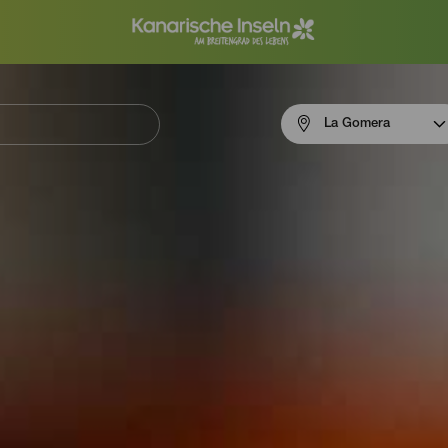
Menú
La Gomera
navigation
La
Gomera