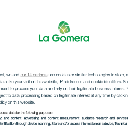
ent, we and
our 14 partners
use cookies or similar technologies to store,
ata like your visit on this website, IP addresses and cookie identifiers. 
onsent to process your data and rely on their legitimate business interest
ject to data processing based on legitimate interest at any time by click
olicy on this website.
ocess data for the following purposes:
ing and content, advertising and content measurement, audience research and service
dentification through device scanning
, Store and/or access information on a device
, Technica