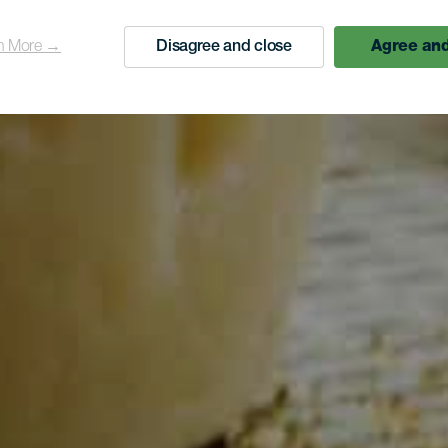
n More →
Disagree and close
Agree and