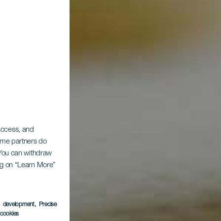
 access, and
Some partners do
. You can withdraw
ing on “Learn More”
s development
, Precise
l cookies