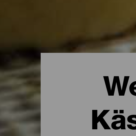
We
Käs