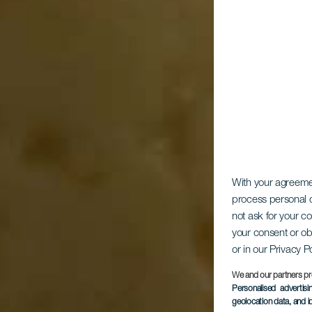
With your agreem
process personal d
not ask for your c
your consent or ob
or in our Privacy P
We and our partners pr
Personalised advertis
geolocation data, and i