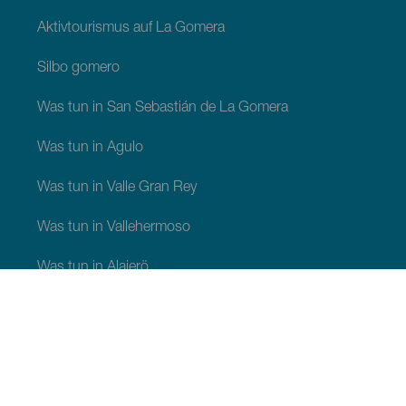
Aktivtourismus auf La Gomera
Silbo gomero
Was tun in San Sebastián de La Gomera
Was tun in Agulo
Was tun in Valle Gran Rey
Was tun in Vallehermoso
Was tun in Alajerö
Was tun in Hermigua