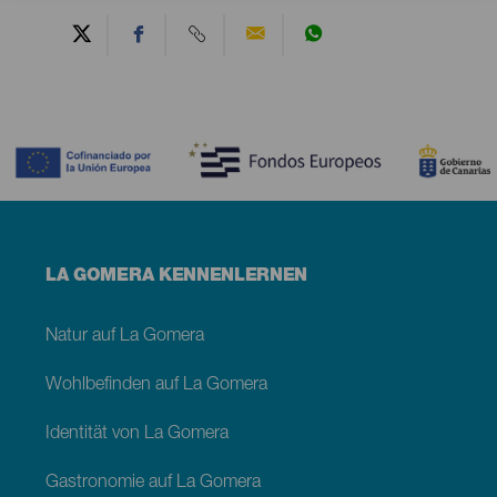
Contenido
Menú
LA GOMERA KENNENLERNEN
footer
La
Gomera
Natur auf La Gomera
Wohlbefinden auf La Gomera
Identität von La Gomera
Gastronomie auf La Gomera