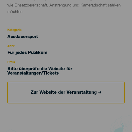
wie Einsatzbereitschaft, Anstrengung und Kameradschaft stärken
möchten.
Kategorie
Categoría
Ausdauersport
del
evento
Alter
Edad
Für jedes Publikum
Recomendada
Preis
Bitte überprüfe die Website für
Veranstaltungen/Tickets
Zur Website der Veranstaltung