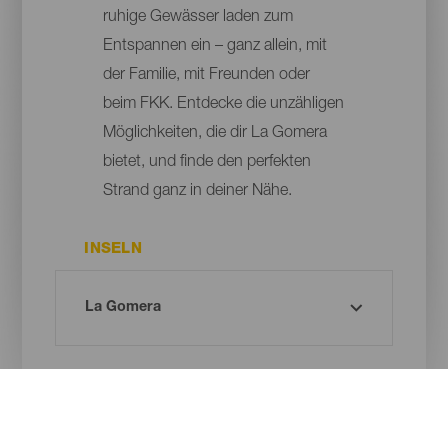
ruhige Gewässer laden zum
Entspannen ein – ganz allein, mit
der Familie, mit Freunden oder
beim FKK. Entdecke die unzähligen
Möglichkeiten, die dir La Gomera
bietet, und finde den perfekten
Strand ganz in deiner Nähe.
INSELN
GEMEINDE