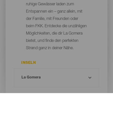
ruhige Gewässer laden zum
Entspannen ein – ganz allein, mit
der Familie, mit Freunden oder
beim FKK. Entdecke die unzähligen
Möglichkeiten, die dir La Gomera
bietet, und finde den perfekten
Strand ganz in deiner Nähe.
INSELN
GEMEINDE