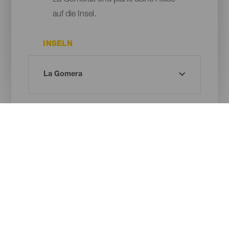
La Gomeras und plane deine Reise
auf die Insel.
INSELN
GEMEINDE
ART DES NATURRAUMS