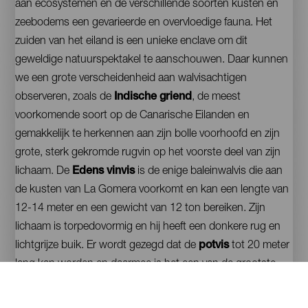
aan ecosystemen en de verschillende soorten kusten en
zeebodems een gevarieerde en overvloedige fauna. Het
zuiden van het eiland is een unieke enclave om dit
geweldige natuurspektakel te aanschouwen. Daar kunnen
we een grote verscheidenheid aan walvisachtigen
observeren, zoals de
Indische griend
, de meest
voorkomende soort op de Canarische Eilanden en
gemakkelijk te herkennen aan zijn bolle voorhoofd en zijn
grote, sterk gekromde rugvin op het voorste deel van zijn
lichaam. De
Edens vinvis
is de enige baleinwalvis die aan
de kusten van La Gomera voorkomt en kan een lengte van
12-14 meter en een gewicht van 12 ton bereiken. Zijn
lichaam is torpedovormig en hij heeft een donkere rug en
lichtgrijze buik. Er wordt gezegd dat de
potvis
tot 20 meter
lang kan worden en daarmee is het een van de grootste
zoogdieren ter wereld. Je zult je nietig voelen, als je het
geluk hebt deze zeereus te spotten!