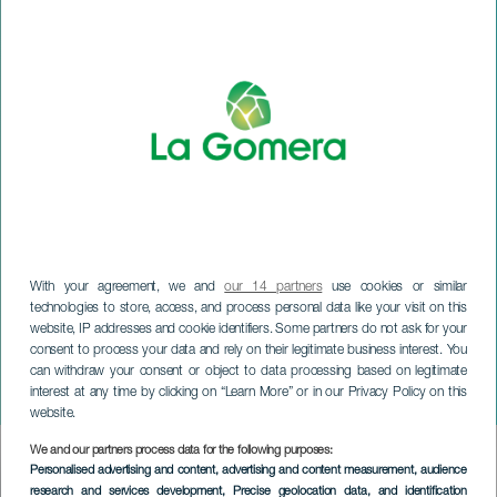
With your agreement, we and
our 14 partners
use cookies or similar
technologies to store, access, and process personal data like your visit on this
website, IP addresses and cookie identifiers. Some partners do not ask for your
LA GOMERA
consent to process your data and rely on their legitimate business interest. You
Fiesta de Nuestra Señora
can withdraw your consent or object to data processing based on legitimate
interest at any time by clicking on “Learn More” or in our Privacy Policy on this
Virgen de los Reyes
website.
We and our partners process data for the following purposes:
Imagen
Personalised advertising and content, advertising and content measurement, audience
Listado
research and services development
, Precise geolocation data, and identification