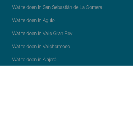
Wat te doen in San Sebastián de La Gomera
Wat te doen in Agulo
Wat te doen in Valle Gran Rey
Wat te doen in Vallehermoso
Wat te doen in Alajeró
Wat te doen in Hermigua
WAT TE ZIEN EN TE DOEN
Plaatsen met charme van La Gomera