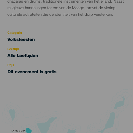
chácaras en drums, traditionele instrumenten van het eiland. Naast
religieuze handelingen ter ere van de Maagd, omvat de viering
culturele activiteiten die de identiteit van het dorp versterken.
Categorie
Categoría
Volksfeesten
del
evento
Leeftijd
Edad
Alle Leeftijden
Recomendada
Prijs
Dit evenement is gratis
LA GOMERA