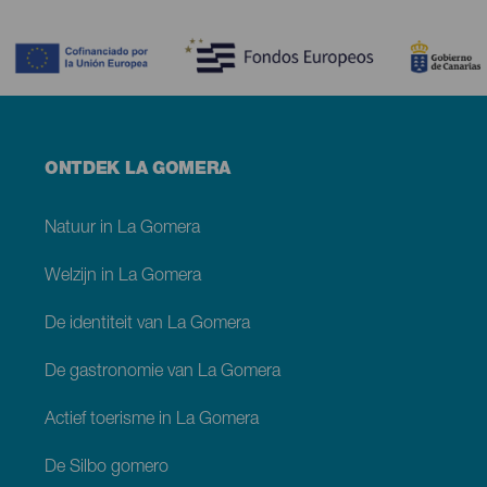
Contenido
Menú
ONTDEK LA GOMERA
footer
La
Gomera
Natuur in La Gomera
Welzijn in La Gomera
De identiteit van La Gomera
De gastronomie van La Gomera
Actief toerisme in La Gomera
De Silbo gomero