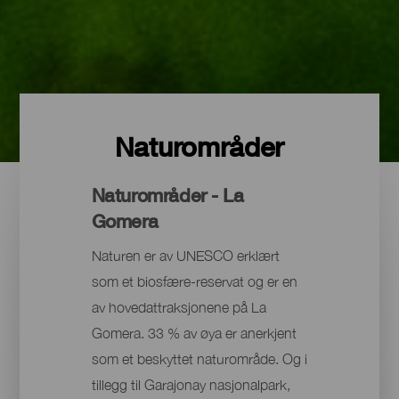
Naturområder
Naturområder - La
Gomera
Naturen er av UNESCO erklært
som et biosfære-reservat og er en
av hovedattraksjonene på La
Gomera. 33 % av øya er anerkjent
som et beskyttet naturområde. Og i
tillegg til Garajonay nasjonalpark,