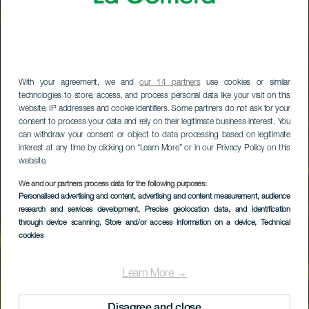
With your agreement, we and
our 14 partners
use cookies or similar
technologies to store, access, and process personal data like your visit on this
website, IP addresses and cookie identifiers. Some partners do not ask for your
consent to process your data and rely on their legitimate business interest. You
can withdraw your consent or object to data processing based on legitimate
interest at any time by clicking on “Learn More” or in our Privacy Policy on this
website.
We and our partners process data for the following purposes:
Personalised advertising and content, advertising and content measurement, audience
research and services development
, Precise geolocation data, and identification
through device scanning
, Store and/or access information on a device
, Technical
cookies
Learn More →
Disagree and close