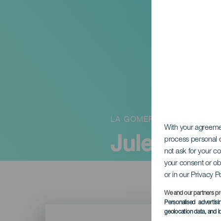
LA GOMERA
With your agreem
Julekrybb
process personal d
not ask for your c
your consent or ob
or in our Privacy P
We and our partners pr
Personalised advertis
Imagen
geolocation data, and i
Listado