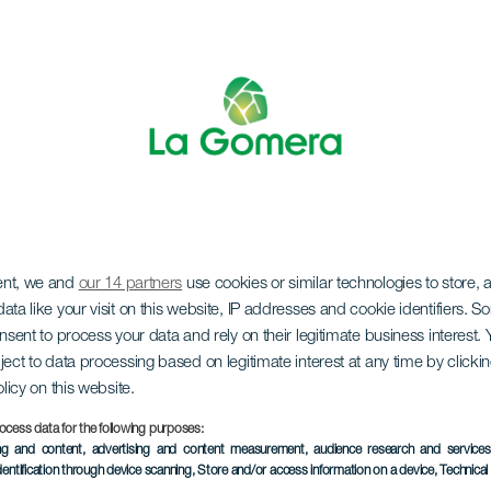
ent, we and
our 14 partners
use cookies or similar technologies to store,
e i Custom House
ata like your visit on this website, IP addresses and cookie identifiers. 
onsent to process your data and rely on their legitimate business interest
ject to data processing based on legitimate interest at any time by click
olicy on this website.
ocess data for the following purposes:
ing and content, advertising and content measurement, audience research and service
TIDLIGERE AKTIVITET
dentification through device scanning
, Store and/or access information on a device
, Technica