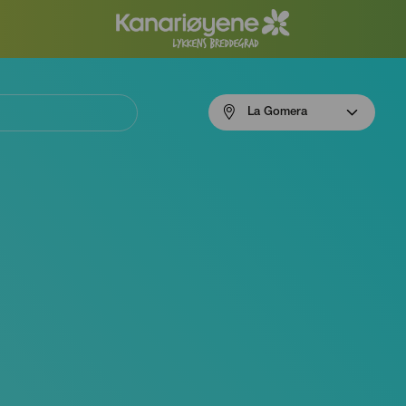
Menú
La Gomera
navigation
La
Gomera