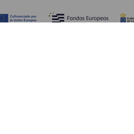
HVA DU KAN SE OG GJØRE
Steder med særpreg på La Gomera
Turstier på La Gomera
Strender på La Gomera
Museer og severdigheter
Fornøyelsesparker på La Gomera