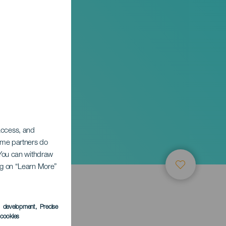
 access, and
Some partners do
. You can withdraw
ing on “Learn More”
s development
, Precise
l cookies