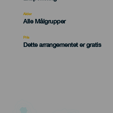
del
evento
Alder
Edad
Alle Målgrupper
Recomendada
Pris
Dette arrangementet er gratis