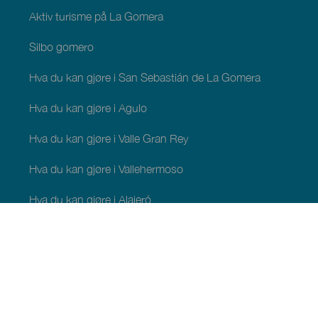
Aktiv turisme på La Gomera
Silbo gomero
Hva du kan gjøre i San Sebastián de La Gomera
Hva du kan gjøre i Agulo
Hva du kan gjøre i Valle Gran Rey
Hva du kan gjøre i Vallehermoso
Hva du kan gjøre i Alajeró
Hva du kan gjøre i Hermigua
HVA DU KAN SE OG GJØRE