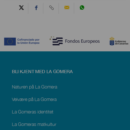
Contenido
Menú
BLI KJENT MED LA GOMERA
footer
La
Gomera
Naturen på La Gomera
Velvære på La Gomera
La Gomeras identitet
La Gomeras matkultur