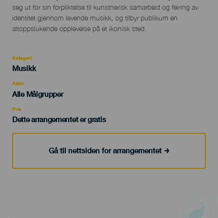
seg ut for sin forpliktelse til kunstnerisk samarbeid og feiring av
identitet gjennom levende musikk, og tilbyr publikum en
altoppslukende opplevelse på et ikonisk sted.
Kategori
Categoría
Musikk
del
evento
Alder
Edad
Alle Målgrupper
Recomendada
Pris
Dette arrangementet er gratis
Gå til nettsiden for arrangementet