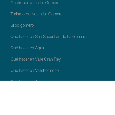
Gastronomía en La Gomera
Turismo Activo en La Gomera
Silbo gomero
Qué hacer en San Sebastián de La Gomera
Qué hacer en Agulo
Qué hacer en Valle Gran Rey
Qué hacer en Vallehermoso
Qué hacer en Alajeró
Qué hacer en Hermigua