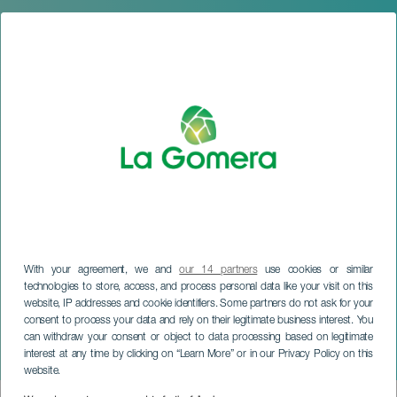
With your agreement, we and
our 14 partners
use cookies or similar
technologies to store, access, and process personal data like your visit on this
website, IP addresses and cookie identifiers. Some partners do not ask for your
LA GOMERA
consent to process your data and rely on their legitimate business interest. You
Semana Santa en Valle
can withdraw your consent or object to data processing based on legitimate
interest at any time by clicking on “Learn More” or in our Privacy Policy on this
Gran Rey
website.