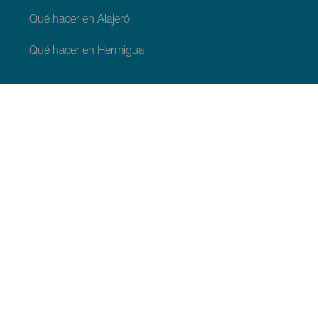
Qué hacer en Alajeró
Qué hacer en Hermigua
QUÉ VER Y QUÉ HACER
Lugares con encanto de La Gomera
Senderos de La Gomera
Playas de La Gomera
Museos y visitas de interés
Centros de ocio de La Gomera