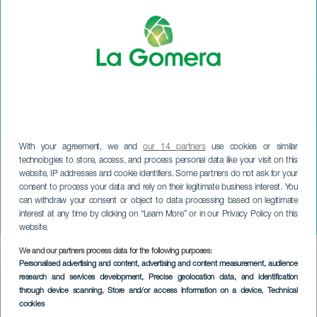
With your agreement, we and
our 14 partners
use cookies or similar
technologies to store, access, and process personal data like your visit on this
website, IP addresses and cookie identifiers. Some partners do not ask for your
consent to process your data and rely on their legitimate business interest. You
can withdraw your consent or object to data processing based on legitimate
LA GOMERA
interest at any time by clicking on “Learn More” or in our Privacy Policy on this
San Silvestre Pantanera
website.
We and our partners process data for the following purposes:
Imagen
Personalised advertising and content, advertising and content measurement, audience
Listado
research and services development
, Precise geolocation data, and identification
through device scanning
, Store and/or access information on a device
, Technical
cookies