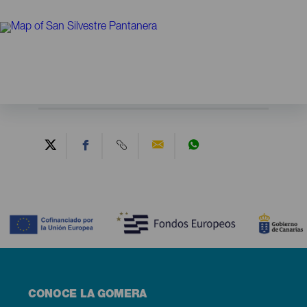
Contenido
Menú
CONOCE LA GOMERA
footer