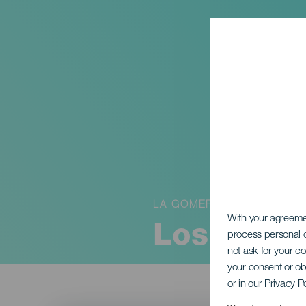
LA GOMERA
With your agreem
Los Color
process personal d
not ask for your c
your consent or ob
or in our Privacy P