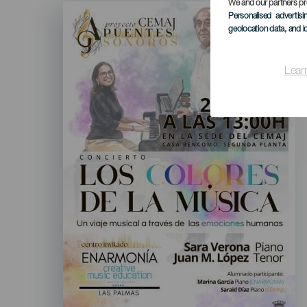
We and our partners pr
Imagen
Listado
Personalised advertis
geolocation data, and i
Lear