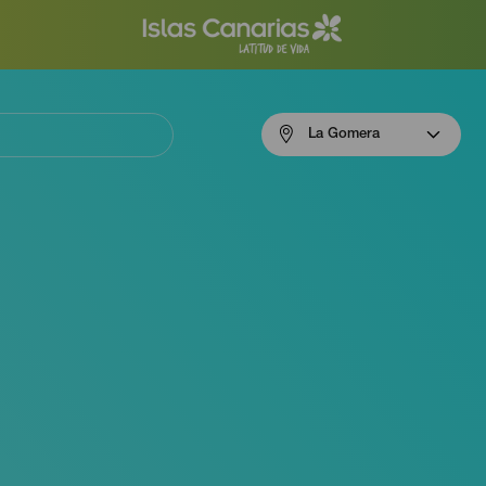
Menú
La Gomera
navigation
La
Gomera