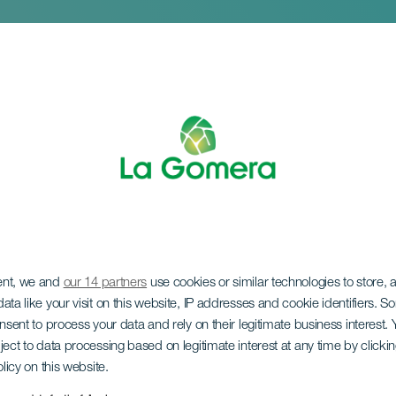
ent, we and
our 14 partners
use cookies or similar technologies to store,
es de la Música
ata like your visit on this website, IP addresses and cookie identifiers. 
onsent to process your data and rely on their legitimate business interest
ject to data processing based on legitimate interest at any time by click
olicy on this website.