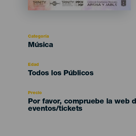
Categoría
Categoría
Música
del
evento
Edad
Edad
Todos los Públicos
Recomendada
Precio
Por favor, compruebe la web 
eventos/tickets