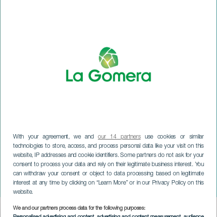
With your agreement, we and
our 14 partners
use cookies or similar
technologies to store, access, and process personal data like your visit on this
website, IP addresses and cookie identifiers. Some partners do not ask for your
LA GOMERA
consent to process your data and rely on their legitimate business interest. You
Festival de Música años
can withdraw your consent or object to data processing based on legitimate
interest at any time by clicking on “Learn More” or in our Privacy Policy on this
90. La Gomera
website.
We and our partners process data for the following purposes:
Imagen