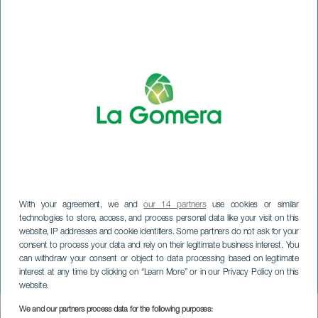
With your agreement, we and
our 14 partners
use cookies or similar
technologies to store, access, and process personal data like your visit on this
website, IP addresses and cookie identifiers. Some partners do not ask for your
LA GOMERA
consent to process your data and rely on their legitimate business interest. You
Día de Los Pueblos más
can withdraw your consent or object to data processing based on legitimate
interest at any time by clicking on “Learn More” or in our Privacy Policy on this
Bonitos de España
website.
We and our partners process data for the following purposes:
Imagen