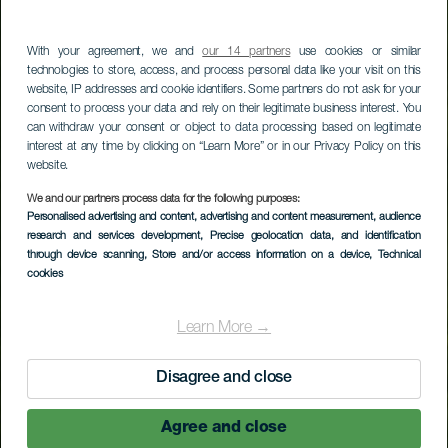
With your agreement, we and
our 14 partners
use cookies or similar
technologies to store, access, and process personal data like your visit on this
website, IP addresses and cookie identifiers. Some partners do not ask for your
consent to process your data and rely on their legitimate business interest. You
can withdraw your consent or object to data processing based on legitimate
interest at any time by clicking on “Learn More” or in our Privacy Policy on this
website.
We and our partners process data for the following purposes:
Personalised advertising and content, advertising and content measurement, audience
research and services development
, Precise geolocation data, and identification
through device scanning
, Store and/or access information on a device
, Technical
cookies
Learn More →
Disagree and close
Agree and close