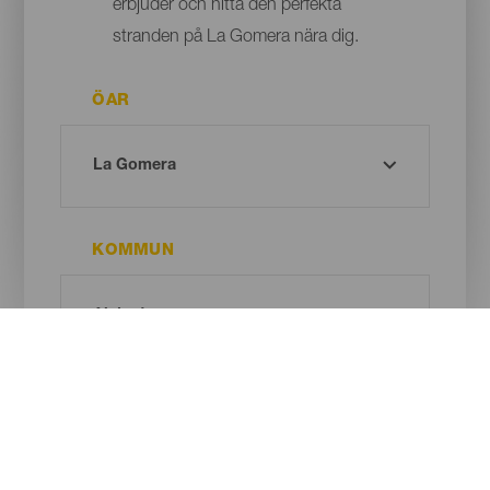
erbjuder och hitta den perfekta
stranden på La Gomera nära dig.
ÖAR
KOMMUN
TYP AV STRAND