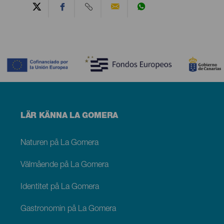
Contenido
Menú
LÄR KÄNNA LA GOMERA
footer
La
Gomera
Naturen på La Gomera
Välmående på La Gomera
Identitet på La Gomera
Gastronomin på La Gomera