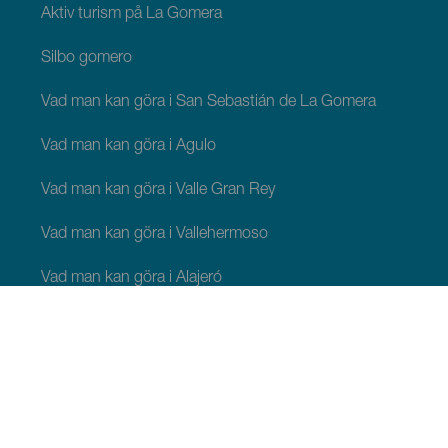
Aktiv turism på La Gomera
Silbo gomero
Vad man kan göra i San Sebastián de La Gomera
Vad man kan göra i Agulo
Vad man kan göra i Valle Gran Rey
Vad man kan göra i Vallehermoso
Vad man kan göra i Alajeró
Vad man kan göra i Hermigua
ATT SE OCH GÖRA