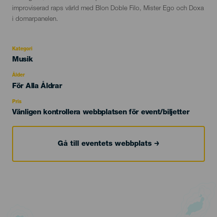
improviserad raps värld med Blon Doble Filo, Mister Ego och Doxa
i domarpanelen.
Kategori
Categoría
Musik
del
evento
Ålder
Edad
För Alla Åldrar
Recomendada
Pris
Vänligen kontrollera webbplatsen för event/biljetter
Gå till eventets webbplats