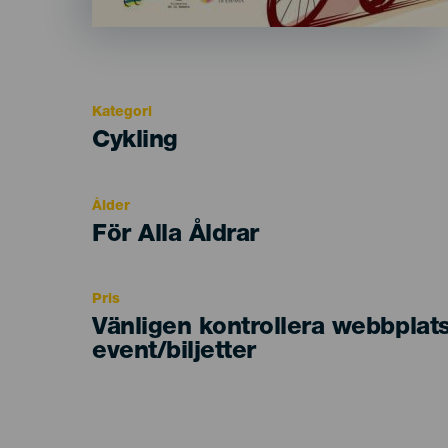
Kategori
Categoría
Cykling
del
evento
Ålder
Edad
För Alla Åldrar
Recomendada
Pris
Vänligen kontrollera webbplat
event/biljetter