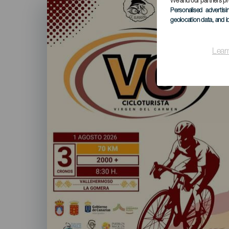
Imagen
We and our partners pr
Listado
Personalised advertis
geolocation data, and i
Lear