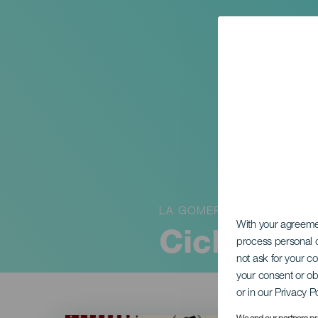
LA GOMERA
With your agreem
Cicloturi
process personal d
not ask for your c
your consent or ob
or in our Privacy P