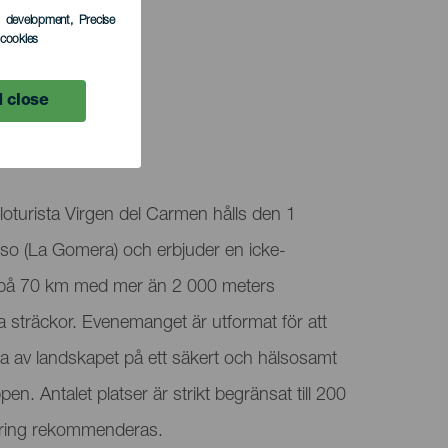
s development
, Precise
l cookies
 close
oturista Virgen del Carmen hålls den 1
oso (La Gomera) och erbjuder en icke-
g på 70 km med mer än 2 000 meters
na sträckor. Evenemanget är utformat för att
a av landskapet på ett säkert och hälsosamt
en. Antalet platser är strikt begränsat till 200
trering rekommenderas.