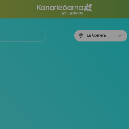
Menú
La Gomera
navigation
La
Gomera