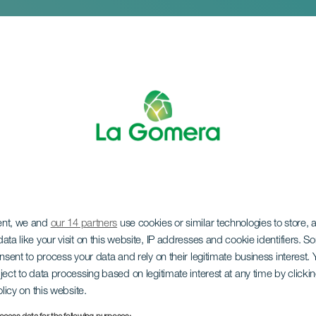
ent, we and
our 14 partners
use cookies or similar technologies to store,
sta Virgen del Carm
ata like your visit on this website, IP addresses and cookie identifiers. 
onsent to process your data and rely on their legitimate business interest
ject to data processing based on legitimate interest at any time by click
olicy on this website.