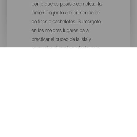
por lo que es posible completar la
inmersión junto a la presencia de
delfines o cachalotes. Sumérgete
en los mejores lugares para
practicar el buceo de la isla y
encuentra el punto perfecto para
empezar tu inmersión.
ISLAS
MUNICIPIO