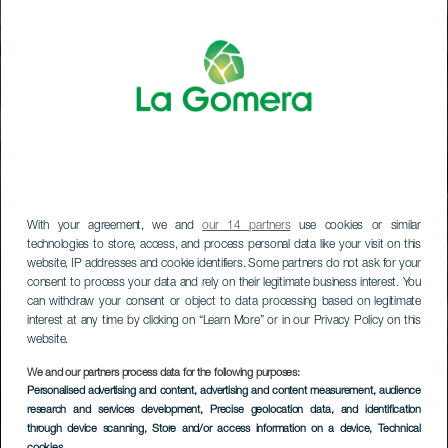
With your agreement, we and
our 14 partners
use cookies or similar
technologies to store, access, and process personal data like your visit on this
website, IP addresses and cookie identifiers. Some partners do not ask for your
consent to process your data and rely on their legitimate business interest. You
can withdraw your consent or object to data processing based on legitimate
interest at any time by clicking on “Learn More” or in our Privacy Policy on this
website.
We and our partners process data for the following purposes:
Personalised advertising and content, advertising and content measurement, audience
research and services development
, Precise geolocation data, and identification
through device scanning
, Store and/or access information on a device
, Technical