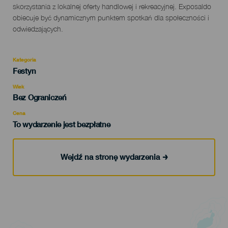
skorzystania z lokalnej oferty handlowej i rekreacyjnej. Exposaldo
obiecuje być dynamicznym punktem spotkań dla społeczności i
odwiedzających.
Kategoria
Categoría
Festyn
del
evento
Wiek
Edad
Bez Ograniczeń
Recomendada
Cena
To wydarzenie jest bezpłatne
Wejdź na stronę wydarzenia