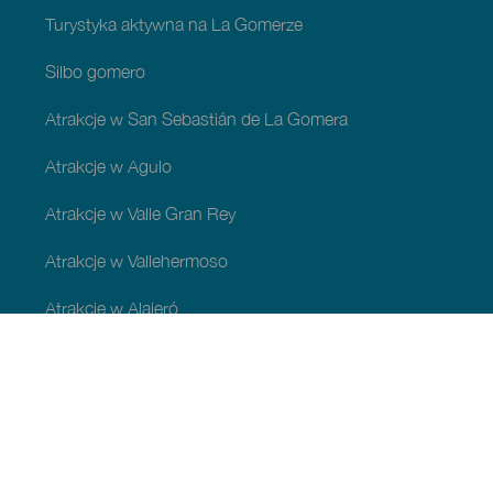
Turystyka aktywna na La Gomerze
Silbo gomero
Atrakcje w San Sebastián de La Gomera
Atrakcje w Agulo
Atrakcje w Valle Gran Rey
Atrakcje w Vallehermoso
Atrakcje w Alajeró
Atrakcje w gminie Hermigua
ATRAKCJE I ZWIEDZANIE