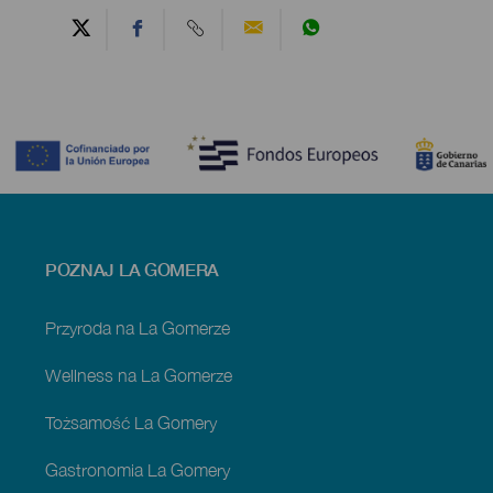
Contenido
Menú
POZNAJ LA GOMERA
footer
La
Gomera
Przyroda na La Gomerze
Wellness na La Gomerze
Tożsamość La Gomery
Gastronomia La Gomery