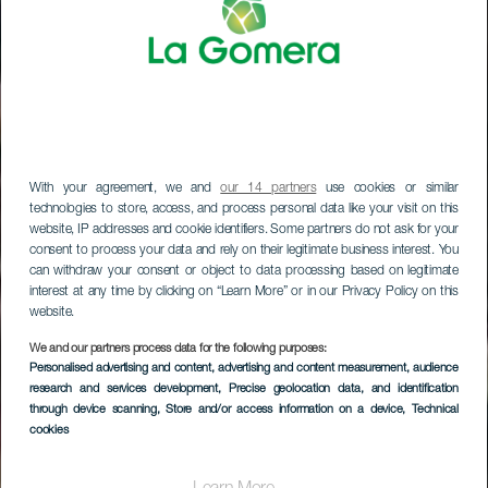
With your agreement, we and
our 14 partners
use cookies or similar
technologies to store, access, and process personal data like your visit on this
website, IP addresses and cookie identifiers. Some partners do not ask for your
consent to process your data and rely on their legitimate business interest. You
can withdraw your consent or object to data processing based on legitimate
interest at any time by clicking on “Learn More” or in our Privacy Policy on this
website.
We and our partners process data for the following purposes:
Personalised advertising and content, advertising and content measurement, audience
Tapahuga
research and services development
, Precise geolocation data, and identification
through device scanning
, Store and/or access information on a device
, Technical
cookies