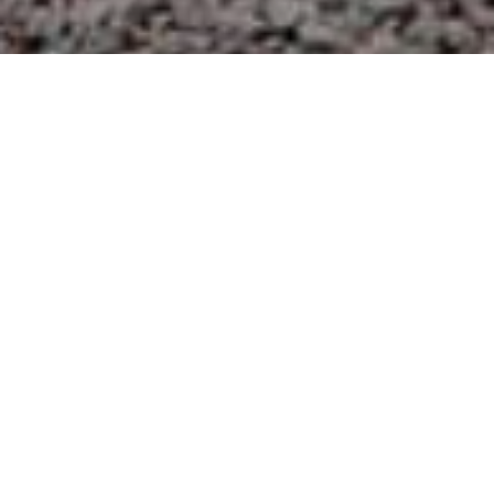
Plaże
>
La
>
Dzika
>
Kamieniste
Gomera
Callaos
Spokojna plaża
Ta plaża, leżąca na terenie gminy San Sebastián de La
Gomera, składa się głównie z piasku, kamyków i żwiru. Ma
długość 350 m i szerokość 30 m i jest znana ze spokojnych
wód i braku roślinności, mimo tego że jest otoczona przez
uprawy i góry.
Obszar chronionego krajobrazu
Ta plaża mieści się w rezerwacie biosfery. Obłożenie na tej