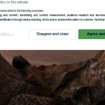
olicy on this website.
ocess data for the following purposes:
ing and content, advertising and content measurement, audience research and service
dentification through device scanning
, Store and/or access information on a device
, Technica
n More →
Disagree and close
Agree and