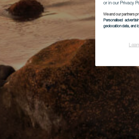
or in our Privacy P
We and our partners pr
Personalised advertis
geolocation data, and i
Lear