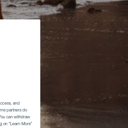
 access, and
Some partners do
. You can withdraw
ing on “Learn More”