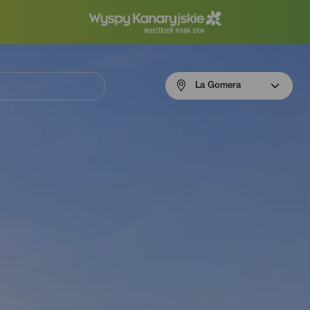
Menú
La Gomera
navigation
La
Gomera