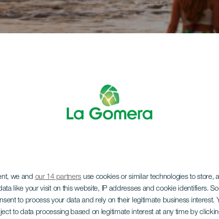
ent, we and
our 14 partners
use cookies or similar technologies to store,
ata like your visit on this website, IP addresses and cookie identifiers. 
onsent to process your data and rely on their legitimate business interest
ject to data processing based on legitimate interest at any time by click