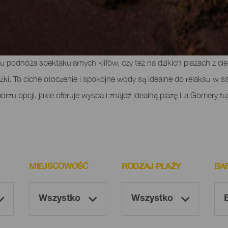
z ukrytych klejnotów wyspy. Jej niezwykły klimat pozwala cieszyć 
 u podnóża spektakularnych klifów, czy też na dzikich plażach z 
i. To ciche otoczenie i spokojne wody są idealne do relaksu w sam
zu opcji, jakie oferuje wyspa i znajdź idealną plażę La Gomery tu
MIEJSCOWOŚĆ
RODZAJ PLAŻY
BA