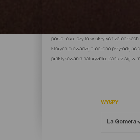
Plaże La Gomery
Plaże La Gomery są bez wątpienia jednym 
porze roku, czy to w ukrytych zatoczkach
których prowadzą otoczone przyrodą ścieżk
praktykowania naturyzmu. Zanurz się w mor
WYSPY