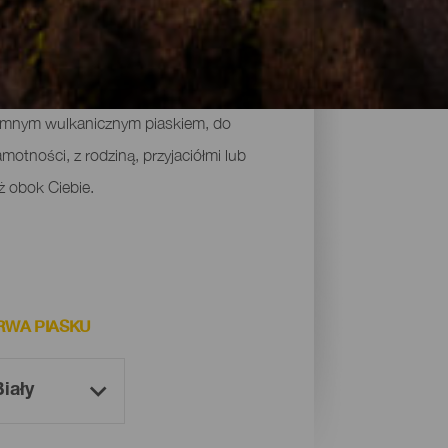
się kąpielą i słonecznym dniem o każdej
ciemnym wulkanicznym piaskiem, do
otności, z rodziną, przyjaciółmi lub
ż obok Ciebie.
RWA PIASKU