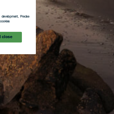
s development
, Precise
l cookies
 close