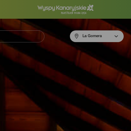
Menú
La Gomera
navigation
La
Gomera