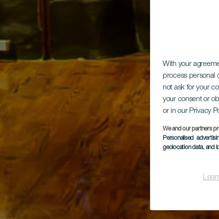
With your agreem
process personal d
not ask for your c
your consent or ob
or in our Privacy P
We and our partners pr
Personalised advertis
geolocation data, and i
Lear