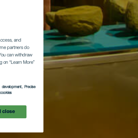
 access, and
Some partners do
. You can withdraw
ing on “Learn More”
s development
, Precise
l cookies
 close