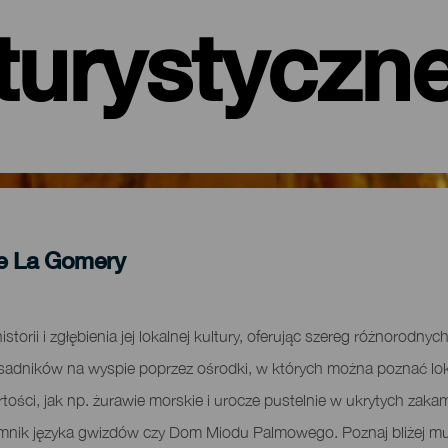
turystyczn
ne La Gomery
orii i zgłębienia jej lokalnej kultury, oferując szereg różnorodnych
dników na wyspie poprzez ośrodki, w których można poznać lokal
tości, jak np. żurawie morskie i urocze pustelnie w ukrytych zak
pomnik języka gwizdów czy Dom Miodu Palmowego. Poznaj bliżej mu