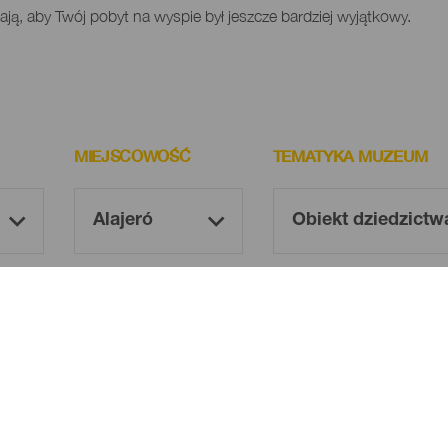
obają, aby Twój pobyt na wyspie był jeszcze bardziej wyjątkowy.
MIEJSCOWOŚĆ
TEMATYKA MUZEUM
Oh! There is no results ...
Try again, you will surely find something you like