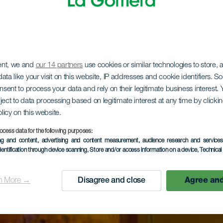
ent, we and
our 14 partners
use cookies or similar technologies to store,
ata like your visit on this website, IP addresses and cookie identifiers. 
onsent to process your data and rely on their legitimate business interest
ject to data processing based on legitimate interest at any time by click
olicy on this website.
ocess data for the following purposes:
ing and content, advertising and content measurement, audience research and service
dentification through device scanning
, Store and/or access information on a device
, Technica
n More →
Disagree and close
Agree and