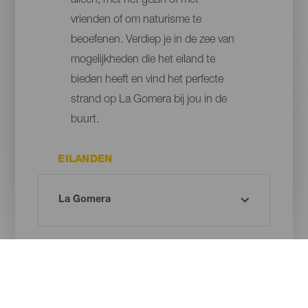
alleen, met het gezin of met
vrienden of om naturisme te
beoefenen. Verdiep je in de zee van
mogelijkheden die het eiland te
bieden heeft en vind het perfecte
strand op La Gomera bij jou in de
buurt.
EILANDEN
PLAATS