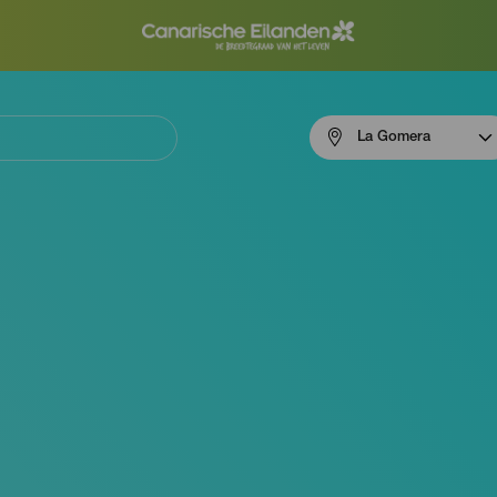
Menú
La Gomera
navigation
La
Gomera