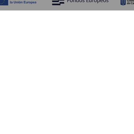
WAT TE ZIEN EN TE DOEN
Plaatsen met charme van La Gomera
Wandelpaden van La Gomera
Stranden van La Gomera
Musea en bezienswaardigheden
Recreatiecentra op La Gomera
Uitzichtpunten op La Gomera
Duikplaatsen op La Gomera