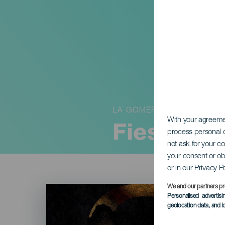
LA GOMERA
With your agreem
Fiestas d
process personal d
not ask for your c
your consent or ob
or in our Privacy P
Imagen
We and our partners pr
Listado
Personalised advertis
geolocation data, and i