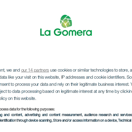
ent, we and
our 14 partners
use cookies or similar technologies to store,
e San Juan, Vallehe
ata like your visit on this website, IP addresses and cookie identifiers. 
onsent to process your data and rely on their legitimate business interest
ject to data processing based on legitimate interest at any time by click
olicy on this website.
ocess data for the following purposes:
ing and content, advertising and content measurement, audience research and service
dentification through device scanning
, Store and/or access information on a device
, Technica