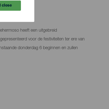
LEDEN
 close
ehermoso heeft een uitgebreid
resenteerd voor de festiviteiten ter ere van
anstaande donderdag 6 beginnen en zullen