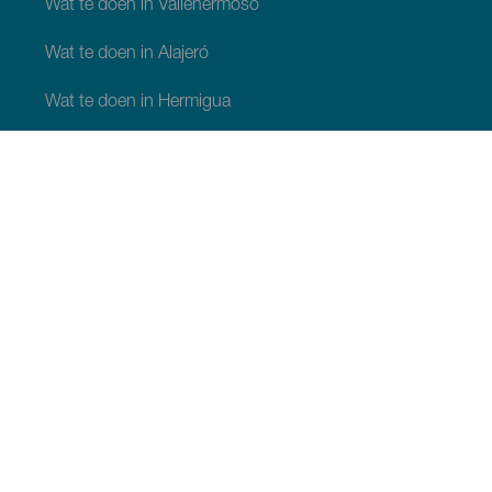
Wat te doen in Vallehermoso
Wat te doen in Alajeró
Wat te doen in Hermigua
WAT TE ZIEN EN TE DOEN
Plaatsen met charme van La Gomera
Wandelpaden van La Gomera
Stranden van La Gomera
Musea en bezienswaardigheden
Recreatiecentra op La Gomera