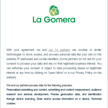
With your agreement, we and
our 14 partners
use cookies or similar
technologies to store, access, and process personal data like your visit on this
website, IP addresses and cookie identifiers. Some partners do not ask for your
consent to process your data and rely on their legitimate business interest. You
can withdraw your consent or object to data processing based on legitimate
LA GOMERA
interest at any time by clicking on “Learn More” or in our Privacy Policy on this
Feesten van Tamargada
website.
We and our partners process data for the following purposes:
Imagen
Personalised advertising and content, advertising and content measurement, audience
Listado
research and services development
, Precise geolocation data, and identification
through device scanning
, Store and/or access information on a device
, Technical
cookies