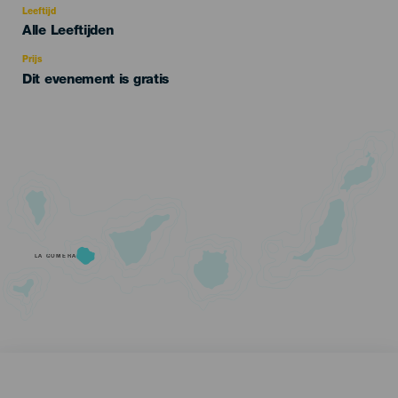
evento
Leeftijd
Edad
Alle Leeftijden
Recomendada
Prijs
Dit evenement is gratis
LA GOMERA