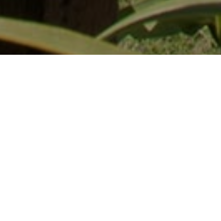
Accommodatie
>
La
>
Parador de
Gomera
turismo
Een luxe hotel met uitzicht op het eiland Tenerife
Er zijn hotels waar je telkens weer naar terug wilt, zoals de
Parador op La Gomera, gelegen aan de oostkant van het
eiland. Wanneer je binnenkomt, besef je gelijk dat dit een
van de oudste van de Canarische Eilanden is. De
verzorgde inrichting, met maritieme accenten, ademt de
sfeer van de tijd waarin de schepen hier vertrokken naar