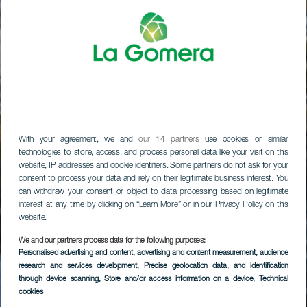
With your agreement, we and
our 14 partners
use cookies or similar
technologies to store, access, and process personal data like your visit on this
website, IP addresses and cookie identifiers. Some partners do not ask for your
consent to process your data and rely on their legitimate business interest. You
can withdraw your consent or object to data processing based on legitimate
interest at any time by clicking on “Learn More” or in our Privacy Policy on this
website.
We and our partners process data for the following purposes:
Parador de La
Personalised advertising and content, advertising and content measurement, audience
research and services development
, Precise geolocation data, and identification
Gomera
through device scanning
, Store and/or access information on a device
, Technical
cookies