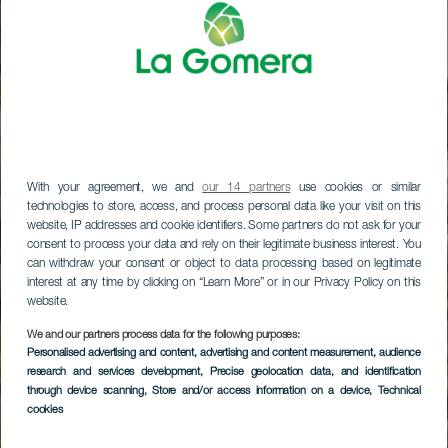
With your agreement, we and
our 14 partners
use cookies or similar
technologies to store, access, and process personal data like your visit on this
website, IP addresses and cookie identifiers. Some partners do not ask for your
consent to process your data and rely on their legitimate business interest. You
can withdraw your consent or object to data processing based on legitimate
interest at any time by clicking on “Learn More” or in our Privacy Policy on this
website.
We and our partners process data for the following purposes:
Hotel rural Villa
Personalised advertising and content, advertising and content measurement, audience
research and services development
, Precise geolocation data, and identification
Hermigua
through device scanning
, Store and/or access information on a device
, Technical
cookies