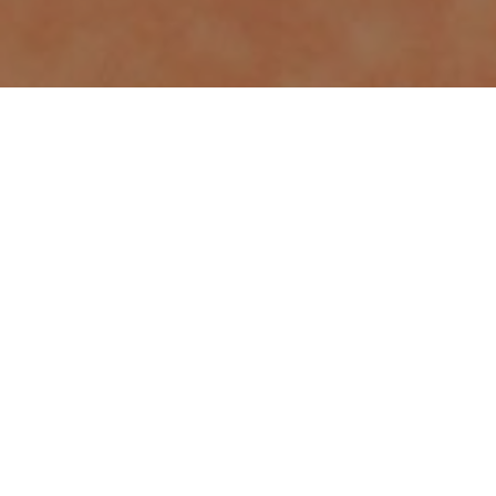
Accommodatie
>
La Gomera
>
Hotel rural
Een hotel met zonneterras aan de noordkant van La
Gomera
Natuursteen en varens vormen het decor van het mooiste
plekje van landelijk hotel Villa Hermigua: het fantastische
zonneterras. Het is een heerlijke plek om een boek te lezen
op de koele houten veranda of lekker te zonnen op een van
de smeedijzeren leunstoelen, terwijl je geniet van het
prachtige uitzicht op de Hermigua Vallei, aan de noordkant
van La Gomera: uitbundig groen, zuivere lucht, een