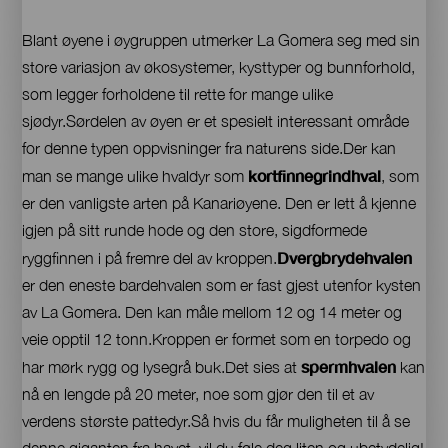
Blant øyene i øygruppen utmerker La Gomera seg med sin
store variasjon av økosystemer, kysttyper og bunnforhold,
som legger forholdene til rette for mange ulike
sjødyr.Sørdelen av øyen er et spesielt interessant område
for denne typen oppvisninger fra naturens side.Der kan
kortfinnegrindhval
man se mange ulike hvaldyr som
, som
er den vanligste arten på Kanariøyene. Den er lett å kjenne
igjen på sitt runde hode og den store, sigdformede
Dvergbrydehvalen
ryggfinnen i på fremre del av kroppen.
er den eneste bardehvalen som er fast gjest utenfor kysten
av La Gomera. Den kan måle mellom 12 og 14 meter og
veie opptil 12 tonn.Kroppen er formet som en torpedo og
spermhvalen
har mørk rygg og lysegrå buk.Det sies at
kan
nå en lengde på 20 meter, noe som gjør den til et av
verdens største pattedyr.Så hvis du får muligheten til å se