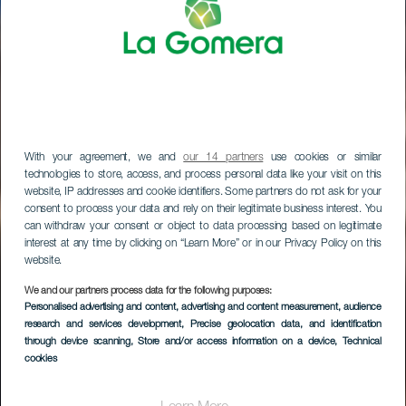
With your agreement, we and
our 14 partners
use cookies or similar
technologies to store, access, and process personal data like your visit on this
website, IP addresses and cookie identifiers. Some partners do not ask for your
consent to process your data and rely on their legitimate business interest. You
can withdraw your consent or object to data processing based on legitimate
interest at any time by clicking on “Learn More” or in our Privacy Policy on this
website.
We and our partners process data for the following purposes:
Personalised advertising and content, advertising and content measurement, audience
research and services development
, Precise geolocation data, and identification
through device scanning
, Store and/or access information on a device
, Technical
cookies