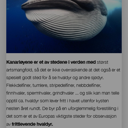
cetáceos
Contenido
Kanariøyene er et av stedene i verden med
størst
artsmangfold, så det er ikke overraskende at det også er et
spesielt godt sted for å se hvaldyr og andre sjødyr.
Flekkdelfiner, tumlere, stripedelfiner, nebbdelfiner,
finnhvaler, spermhvaler, grindhvaler ... og slik kan man telle
opptil ca. hvaldyr som lever fritt i havet utenfor kysten
nesten året rundt. De byr på en uforglemmelig forestilling i
det som er et av Europas viktigste steder for observasjon
frittlevende hvaldyr.
av