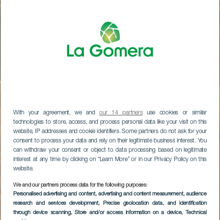
With your agreement, we and
our 14 partners
use cookies or similar
technologies to store, access, and process personal data like your visit on this
website, IP addresses and cookie identifiers. Some partners do not ask for your
consent to process your data and rely on their legitimate business interest. You
can withdraw your consent or object to data processing based on legitimate
interest at any time by clicking on “Learn More” or in our Privacy Policy on this
website.
We and our partners process data for the following purposes:
Personalised advertising and content, advertising and content measurement, audience
research and services development
, Precise geolocation data, and identification
through device scanning
, Store and/or access information on a device
, Technical