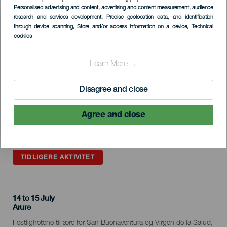
Imagen
Personalised advertising and content, advertising and content measurement, audience
Listado
research and services development
, Precise geolocation data, and identification
through device scanning
, Store and/or access information on a device
, Technical
cookies
Learn More →
Disagree and close
Agree and close
TIDLIGERE AKTIVITET
14 to 15 July
Localidad
Arure
Descripción
Festlighetene til ære for San Buenaventura og Virgen de la Salud,