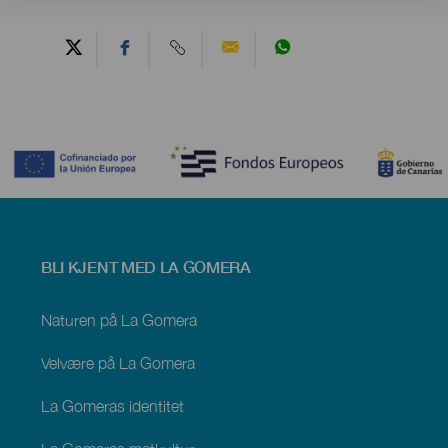
Contenido
Menú
BLI KJENT MED LA GOMERA
footer
La
Gomera
Naturen på La Gomera
Velvære på La Gomera
La Gomeras identitet