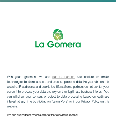
With your agreement, we and
our 14 partners
use cookies or similar
technologies to store, access, and process personal data like your visit on this
LA GOMERA
website, IP addresses and cookie identifiers. Some partners do not ask for your
Fiestas en honor a San
consent to process your data and rely on their legitimate business interest. You
Buenaventura y Ntra. Sra. de
can withdraw your consent or object to data processing based on legitimate
interest at any time by clicking on “Learn More” or in our Privacy Policy on this
la Salud
website.
We and our partners process data for the following purposes: