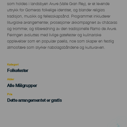
del
som holdes i landsbyen Arure (Valle Gran Rey), er et levende
evento
uttrykk for Gomeras folkelige identitet, og blander religiøs
tradisjon, musikk og fellesskapsånd. Programmet inkluderer
liturgiske arrangementer, prosesjoner akkompagnert av chácaras
og trommer, og tilberedning av den tradisjonelle Ramo de Arure.
Feiringen avsluttes med livlige gatefester og kulinariske
opplevelser som en populær paella, noe som skaper en festlig
atmosfære som styrker nabolagsbåndene og kulturarven.
Kategori
Categoría
Folkefester
del
evento
Alder
Edad
Alle Målgrupper
Recomendada
Pris
Dette arrangementet er gratis