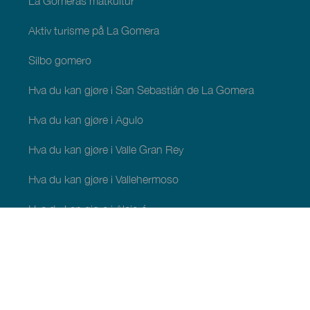
La Gomeras matkultur
Aktiv turisme på La Gomera
Silbo gomero
Hva du kan gjøre i San Sebastián de La Gomera
Hva du kan gjøre i Agulo
Hva du kan gjøre i Valle Gran Rey
Hva du kan gjøre i Vallehermoso
Hva du kan gjøre i Alajeró
Hva du kan gjøre i Hermigua