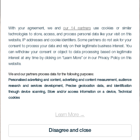
With your agreement, we and
our 14 partners
use cookies or similar
technologies to store, access, and process personal data like your visit on this
website, IP addresses and cookie identifiers. Some partners do not ask for your
consent to process your data and rely on their legitimate business interest. You
can withdraw your consent or object to data processing based on legitimate
interest at any time by clicking on “Learn More” or in our Privacy Policy on this
website.
We and our partners process data for the following purposes:
Personalised advertising and content, advertising and content measurement, audience
research and services development
, Precise geolocation data, and identification
through device scanning
, Store and/or access information on a device
, Technical
cookies
Learn More →
Disagree and close