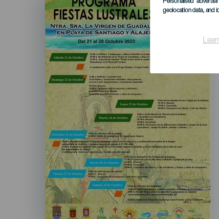
Listado
Personalised advertis
geolocation data, and i
Lear