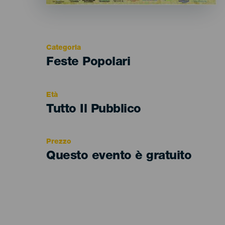
Categoria
Categoría
Feste Popolari
del
evento
Età
Edad
Tutto Il Pubblico
Recomendada
Prezzo
Questo evento è gratuito