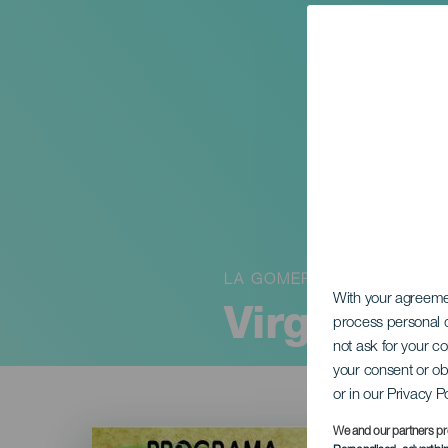
LA GOMERA
With your agreem
Virgen de
process personal d
not ask for your c
your consent or ob
or in our Privacy P
Imagen
We and our partners pr