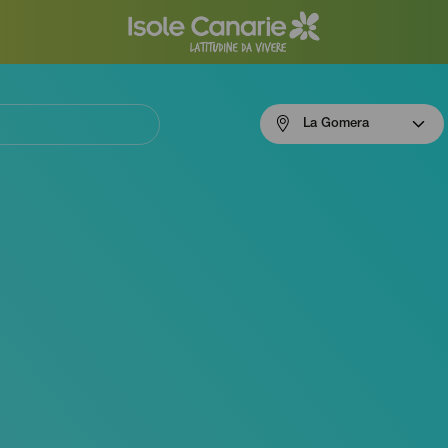
Menú
La Gomera
navigation
La
Gomera