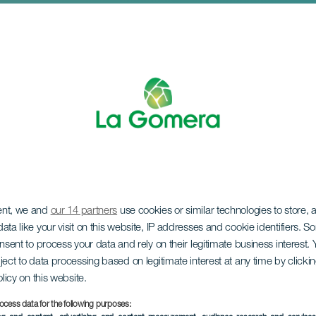
ent, we and
our 14 partners
use cookies or similar technologies to store,
 Guadalupe 2023
ata like your visit on this website, IP addresses and cookie identifiers. 
onsent to process your data and rely on their legitimate business interest
ject to data processing based on legitimate interest at any time by click
olicy on this website.
ocess data for the following purposes: