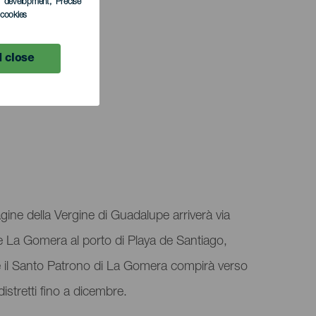
s development
, Precise
l cookies
 close
ine della Vergine di Guadalupe arriverà via
 La Gomera al porto di Playa de Santiago,
he il Santo Patrono di La Gomera compirà verso
e distretti fino a dicembre.