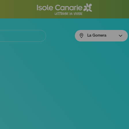
Menú
La Gomera
navigation
La
Gomera