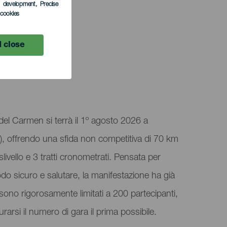
s development
, Precise
l cookies
 close
 del Carmen si terrà il 1º agosto 2026 a
, offrendo una sfida non competitiva di 70 km
slivello e 3 tratti cronometrati. Pensata per
do sicuro e salutare, la manifestazione ha già
ti sono rigorosamente limitati a 200 partecipanti,
urarsi il numero di gara il prima possibile.