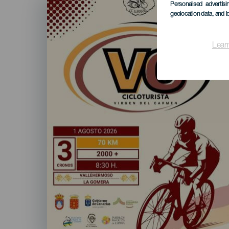
Listado
Personalised advertis
geolocation data, and i
Lear