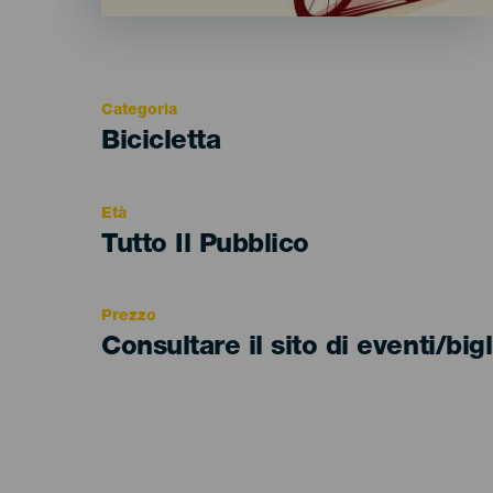
Categoria
Categoría
Bicicletta
del
evento
Età
Edad
Tutto Il Pubblico
Recomendada
Prezzo
Consultare il sito di eventi/bigl