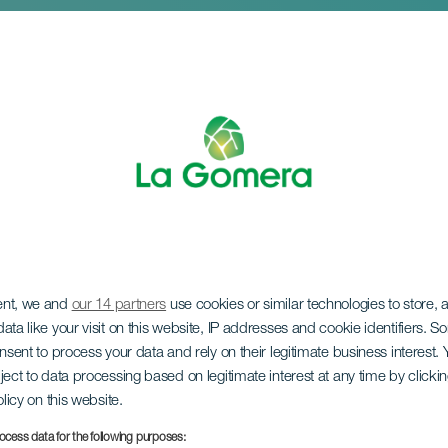
ent, we and
our 14 partners
use cookies or similar technologies to store,
stica Virgen del Ca
ata like your visit on this website, IP addresses and cookie identifiers. 
onsent to process your data and rely on their legitimate business interest
ject to data processing based on legitimate interest at any time by click
olicy on this website.
ocess data for the following purposes: