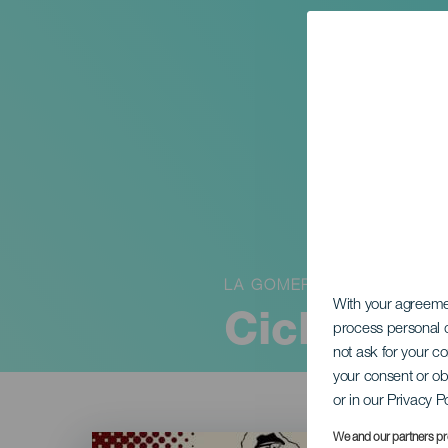
LA GOMERA
With your agreem
Cicloturi
process personal d
not ask for your c
your consent or ob
or in our Privacy P
Imagen
We and our partners pr