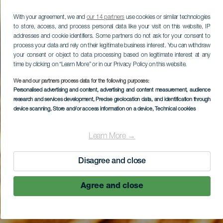
With your agreement, we and
our 14 partners
use cookies or similar technologies
to store, access, and process personal data like your visit on this website, IP
addresses and cookie identifiers. Some partners do not ask for your consent to
process your data and rely on their legitimate business interest. You can withdraw
your consent or object to data processing based on legitimate interest at any
time by clicking on “Learn More” or in our Privacy Policy on this website.
We and our partners process data for the following purposes:
Personalised advertising and content, advertising and content measurement, audience
research and services development
, Precise geolocation data, and identification through
device scanning
, Store and/or access information on a device
, Technical cookies
Learn More →
Disagree and close
Agree and close