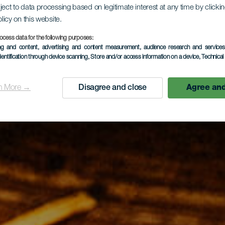
ject to data processing based on legitimate interest at any time by click
olicy on this website.
ocess data for the following purposes:
ing and content, advertising and content measurement, audience research and service
dentification through device scanning
, Store and/or access information on a device
, Technica
n More →
Disagree and close
Agree and