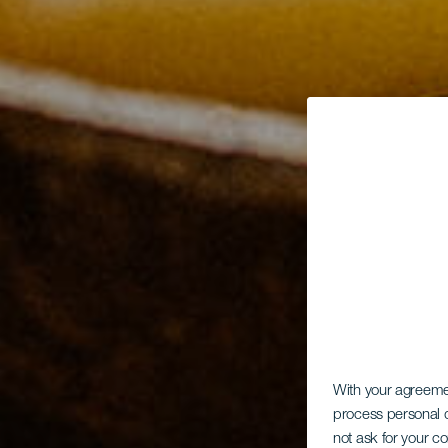
With your agreem
process personal d
not ask for your c