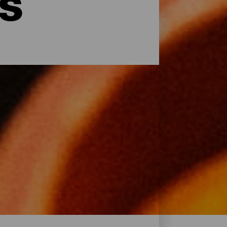
s
e ses produits locaux, l'île colombienne
escaldón de gofio et l'almogrote, pour ses
ses ingrédients typiques comme le
er de délicieux mets ou profiter d’un long
Découvrez les meilleurs restaurants de