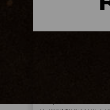
Où manger à La Gomera : 
La gastronomie de l’île reflète son identit
possède une offre culinaire variée réputée
vins et spiritueux comme le gomerón, pour
délicieux sirop de palmier. De plus, sur to
repas, que ce soit dans des restaurants f