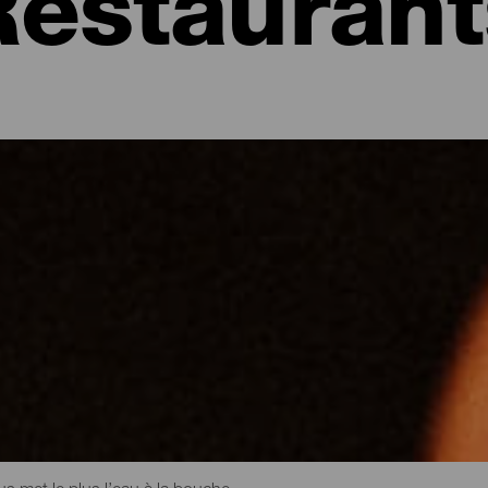
Restaurant
tous les restaurants
é, son caractère et sa diversité. Grâce à la richesse et à la saveur d
 pour des mets tels que le poisson frais, la soupe aux cressons, l’
 sa grande variété de desserts et de pâtisseries, ainsi que pour 
ut son territoire, l’île est parsemée de recoins parfaits pour savour
amiliaux au cœur de la nature ou sur une terrasse en bord de mer. 