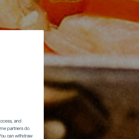
 access, and
Some partners do
. You can withdraw