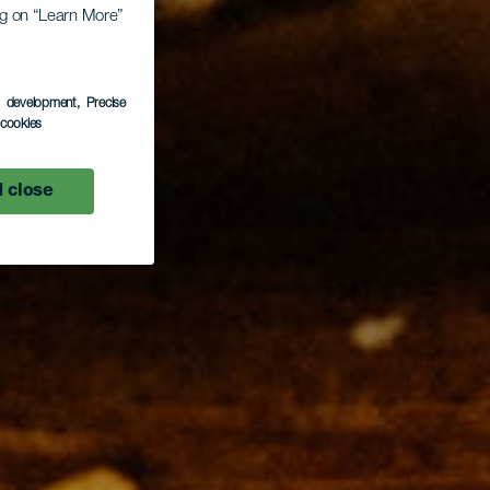
ing on “Learn More”
s development
, Precise
l cookies
 close