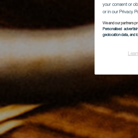
your consent or ob
or in our Privacy P
We and our partners pr
Personalised advertis
geolocation data, and i
Lear