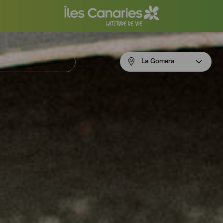
Menú
La Gomera
navigation
La
Gomera